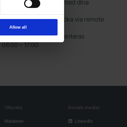
de tekniker hjälper dig med dina
r.
nsluten kan vi även felsöka via remote
Allow all
riod veckorna 29 – 31 hanteras
08:00 – 17:00.
Utforska
Sociala medier
Maskiner
LinkedIn