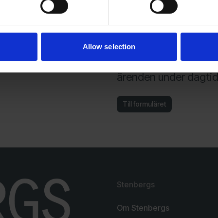
rådgivning. Jourhavan
frågor och funderinga
Är maskinen interneta
service.
Allow selection
Under vår semesterpe
ärenden under dagtid 
Till formuläret
Stenbergs
Om Stenbergs