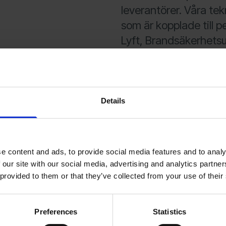
leverantörer. Våra te
som är kopplade till 
Lyft, Brandsäkerhetsut
enlighet med Entrépa
Teknisk
036-
support
Details
Service
036-
e content and ads, to provide social media features and to analy
Då vi strävar efter at
 our site with our social media, advertising and analytics partn
lönsamma vill vi att d
 provided to them or that they’ve collected from your use of their
på din maskinutrustni
Mellan kl. 07.00–22.00
Preferences
Statistics
höra av dig till Stenb