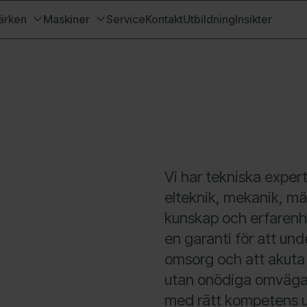
ärken
Maskiner
Service
Kontakt
Utbildning
Insikter
Vi har tekniska expe
elteknik, mekanik, mä
kunskap och erfarenhet
en garanti för att un
omsorg och att akuta 
utan onödiga omvägar.
med rätt kompetens ut