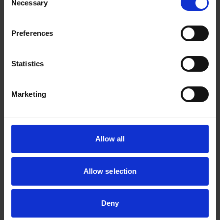
Necessary
Selection
GP/GA-36FII
GAP/GA-34FII
Preferences
Statistics
Marketing
GP-67N
GP-57N
Allow all
Allow selection
Deny
GP-47N
GI-20NII