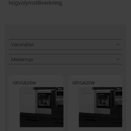
högvolymstillverkning.
Varumärke
Okuma
Maskintyp
Innerslip
Ytterslip
GP/GA26W
GP/GA25W