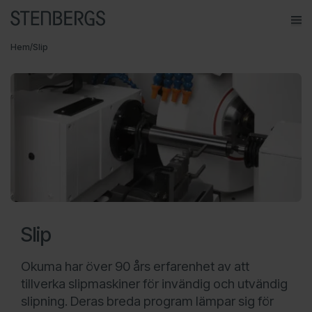
ope
Meny
Hem
/
Slip
Varumärken
Maskiner
Kontakt
Service
Om Stenbergs
Slip
Utbildning
Karriär
Okuma har över 90 års erfarenhet av att
tillverka slipmaskiner för invändig och utvändig
Insikter
slipning. Deras breda program lämpar sig för