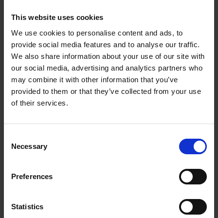
Vidta alltid försiktighet vid programstart. Det är
This website uses cookies
alltid användaren som startar maskinen som
We use cookies to personalise content and ads, to
ansvarar för säkerheten.
provide social media features and to analyse our traffic.
Oavsett vem som har skapat NC-program så
We also share information about your use of our site with
åligger det användaren att förvissa sig om att
our social media, advertising and analytics partners who
maskinen kan startas säkert.
may combine it with other information that you’ve
Det totala ansvaret ligger följaktligen på
provided to them or that they’ve collected from your use
användaren som startar utrustningen.
of their services.
Stenbergs ansvarar inte för eventuellt uppkomna
skador orsakat av NC-program.
Consent
Necessary
Selection
Always take care when starting a NC program. It is
always the user who starts the machine who is
responsible for safety.
Preferences
Regardless of who has created the NC program, it
is the user’s responsibility to make sure that the
Statistics
machine can start safely.